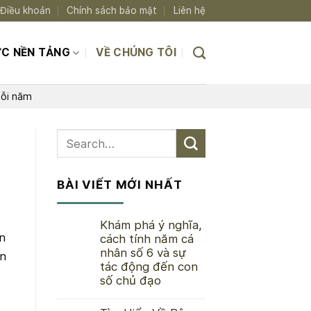
Điều khoản
Chính sách bảo mật
Liên hệ
ỨC NỀN TẢNG
VỀ CHÚNG TÔI
mỗi năm
BÀI VIẾT MỚI NHẤT
Khám phá ý nghĩa,
n
cách tính năm cá
nhân số 6 và sự
ạn
tác động đến con
số chủ đạo