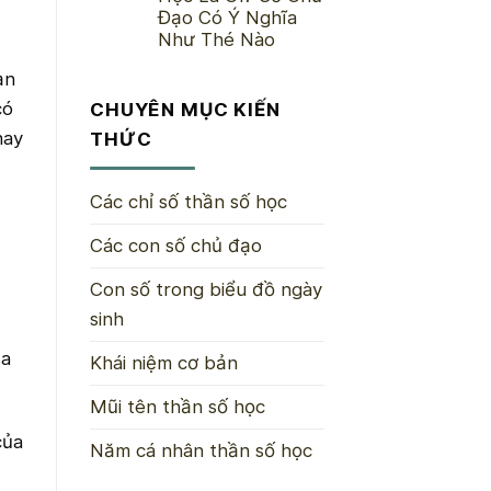
Đạo Có Ý Nghĩa
Như Thé Nào
ạn
có
CHUYÊN MỤC KIẾN
hay
THỨC
Các chỉ số thần số học
Các con số chủ đạo
Con số trong biểu đồ ngày
sinh
ủa
Khái niệm cơ bản
Mũi tên thần số học
của
Năm cá nhân thần số học