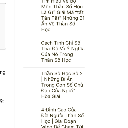
Tìm Hiểu Về Bộ
Môn Thần Số Học
Là Gì? Giải Mã “tất
Tần Tật” Những Bí
Ẩn Về Thần Số
Học
Cách Tính Chỉ Số
Thái Độ Và Ý Nghĩa
Của Nó Trong
Thần Số Học
úng
Thần Số Học Số 2
| Những Bí Ẩn
Trong Con Số Chủ
Đạo Của Người
Hòa Giải
ết
4 Đỉnh Cao Của
Đời Người Thần Số
Học | Giai Đoạn
Vàng Để Chạm Tới