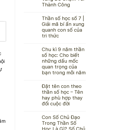
Thành Công
Thần số học số 7 |
Giải mã bí ẩn xung
quanh con số của
tri thức
Chu kì 9 năm thần
c
số học: Cho biết
những dấu mốc
ội
quan trọng của
ự
bạn trong mỗi năm
Đặt tên con theo
thần số học – Tên
hay phù hợp thay
đổi cuộc đời
Con Số Chủ Đạo
năm
Trong Thần Số
Học Là Gì? Số Chủ