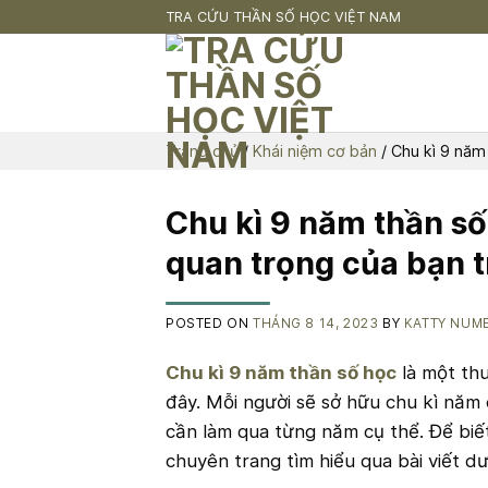
Skip
TRA CỨU THẦN SỐ HỌC VIỆT NAM
to
content
Trang chủ
/
Khái niệm cơ bản
/
Chu kì 9 năm
Chu kì 9 năm thần s
quan trọng của bạn 
POSTED ON
THÁNG 8 14, 2023
BY
KATTY NUM
Chu kì 9 năm thần số học
là một th
đây. Mỗi người sẽ sở hữu chu kì năm
cần làm qua từng năm cụ thể. Để biết
chuyên trang tìm hiểu qua bài viết dư