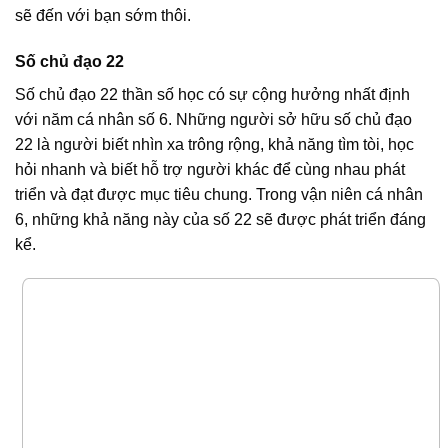
Như vậy, bài viết trên là toàn bộ nội dung về chủ đề
năm
cá nhân số 6
mà chuyên trang đã chia sẻ đến quý bạn đọc.
Có thể nói, vận niên số 6 là giai đoạn đầy tình yêu thương,
đặc biệt là về tình cảm gia đình, người thân, bạn bè.
Trong năm này, thế giới cảm xúc, tinh thần của bạn được
phát triển mạnh mẽ hơn bao giờ hết. Bạn được thúc đẩy
để thể hiện trách nhiệm của mình với mọi người nhiều
hơn. Nếu bạn đọc muốn tìm hiểu sâu hơn về thần số học
thì đừng quên ghé thăm chuyên trang
tracuuthansohoc.com.vn thường xuyên để cập nhật nhiều
bài viết hữu ích khác nhé!
5/5 - (1 bình chọn)