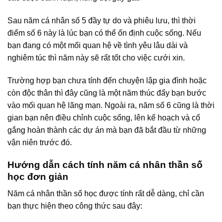
Sau năm cá nhân số 5 đầy tự do và phiêu lưu, thì thời
điểm số 6 này là lúc bạn có thể ổn định cuộc sống. Nếu
bạn đang có một mối quan hệ về tình yêu lâu dài và
nghiêm túc thì năm này sẽ rất tốt cho việc cưới xin.
Trường hợp bạn chưa tính đến chuyện lập gia đình hoặc
còn độc thân thì đây cũng là một năm thúc đẩy bạn bước
vào mối quan hệ lãng mạn. Ngoài ra, năm số 6 cũng là thời
gian bạn nên điều chỉnh cuộc sống, lên kế hoạch và cố
gắng hoàn thành các dự án mà bạn đã bắt đầu từ những
vận niên trước đó.
Hướng dẫn cách tính năm cá nhân thần số
học đơn giản
Năm cá nhân thần số học được tính rất dễ dàng, chỉ cần
bạn thực hiện theo công thức sau đây: