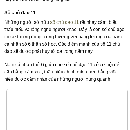
Số chủ đạo 11
Những người sở hữu
số chủ đạo 11
rất nhạy cảm, biết
thấu hiểu và lắng nghe người khác. Đây là con số chủ đạo
có sự tương đồng, cộng hưởng với năng lượng của năm
cá nhân số 6 thần số học. Các điểm mạnh của số 11 chủ
đạo sẽ được phát huy tối đa trong năm này.
Năm cá nhân thứ 6 giúp cho số chủ đạo 11 có cơ hội để
cân bằng cảm xúc, thấu hiểu chính mình hơn bằng việc
hiểu được cảm nhận của những người xung quanh.
Số chủ đạo 11
Tuy nhiên, sự mơ tưởng bay bổng và suy nghĩ quá nhiều
của số 11 cũng có thể gây ra nhiều vấn đề tiêu cực trong