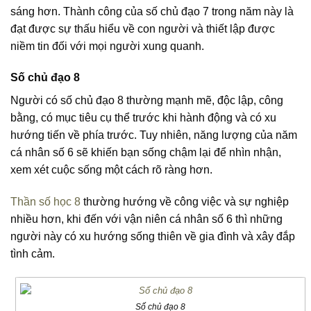
sáng hơn. Thành công của số chủ đạo 7 trong năm này là
đạt được sự thấu hiểu về con người và thiết lập được
niềm tin đối với mọi người xung quanh.
Số chủ đạo 8
Người có số chủ đạo 8 thường mạnh mẽ, độc lập, công
bằng, có mục tiêu cụ thể trước khi hành động và có xu
hướng tiến về phía trước. Tuy nhiên, năng lượng của năm
cá nhân số 6 sẽ khiến bạn sống chậm lại để nhìn nhận,
xem xét cuộc sống một cách rõ ràng hơn.
Thần số học 8
thường hướng về công việc và sự nghiệp
nhiều hơn, khi đến với vận niên cá nhân số 6 thì những
người này có xu hướng sống thiên về gia đình và xây đắp
tình cảm.
Số chủ đạo 8