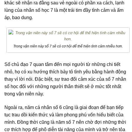
khác sẽ nhận ra đằng sau vẻ ngoài có phần xa cách, lạnh
lùng của nhân số học 7 là một trái tim đầy tình cảm và ấm
áp, bao dung.
Trong vận niên này số 7 sẽ có cơ hội để thể hiện tình cảm nhiều hơn.
Số chủ đạo 7 quan tâm đến mọi người từ những chi tiết
nhỏ, họ có xu hướng thích bày tỏ tình yêu bằng hành động
thay vì lời nói. Đặc biệt, sự trao đổi cảm xúc của số 7 nhân
số học đối với những người thân thiết sẽ ở mức tốt nhất
trong vận niên này.
Ngoài ra, năm cá nhân số 6 cũng là giai đoạn để bạn tiếp
tục trau dồi kiến thức và làm phong phú vốn hiểu biết của
mình. Đồng thời cũng là năm số 7 nên chờ đợi những thời
cơ thích hợp để phô diễn tài năng của mình và trở nên tỏa