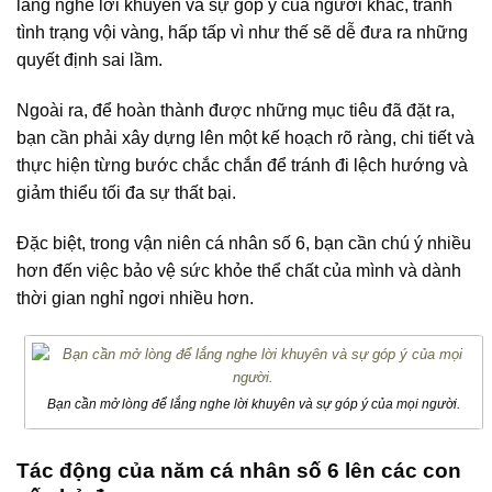
lắng nghe lời khuyên và sự góp ý của người khác, tránh
tình trạng vội vàng, hấp tấp vì như thế sẽ dễ đưa ra những
quyết định sai lầm.
Ngoài ra, để hoàn thành được những mục tiêu đã đặt ra,
bạn cần phải xây dựng lên một kế hoạch rõ ràng, chi tiết và
thực hiện từng bước chắc chắn để tránh đi lệch hướng và
giảm thiểu tối đa sự thất bại.
Đặc biệt, trong vận niên cá nhân số 6, bạn cần chú ý nhiều
hơn đến việc bảo vệ sức khỏe thể chất của mình và dành
thời gian nghỉ ngơi nhiều hơn.
Bạn cần mở lòng để lắng nghe lời khuyên và sự góp ý của mọi người.
Tác động của năm cá nhân số 6 lên các con