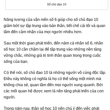
Số chủ đạo 10
Năng lượng của vận niên số 6 giúp cho số chủ đạo 10
giảm bớt sự tập trung vào bản thân, tiết chế cái tôi và quan
tâm đến cảm nhận của mọi người nhiều hơn.
Sau một thời gian phát triển, đến năm cá nhân số 6, nhân
số học 10 cần chậm lại để tập trung vào những nền tảng
vững chắc, những giá trị tinh thần quan trọng trong cuộc
sống của bạn.
Có thể nói, số chủ đạo 10 là những người vô cùng độc lập.
Điều này không có nghĩa là họ có thể sống một mình mà
không chia sẻ, quan tâm đến mọi người xung quanh. Bởi
các mối quan hệ được xem là nền tảng phát triển của con
người.
Trong năm nay, thần số học 10 nên chú ý đến việc phát