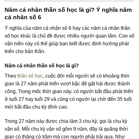
Năm cá nhân thần số học là gì? Ý nghĩa năm
cá nhân số 6
Ý nghĩa của năm cá nhân số 6 hay các năm cá nhân thần
số học khác là chủ đề được nhiều người quan tâm. Con số
vận niên này có thể giúp bạn biết được định hướng phát
triển cho bản thân.
Năm cá nhân thần số học là gì?
Theo
thần số học
, cuộc đời mỗi người sẽ có khoảng thời
gian là 27 năm phát triển vượt bậc để gặt hái được thành
công. Trong mốc thời gian này, có người bắt đầu phát triển
ở tuổi 27 hay tuổi 29 và cũng có người lại chờ đến 35 tuổi
mới bắt đầu chu kỳ đỉnh cao.
Trong 27 năm này được chia làm 3 chu kỳ, gọi là chu kỳ
vận số. Mỗi chu kỳ vận số gồm 9 năm, đây là quãng thời
gian có thăng có trầm mà con người phải trải qua. Như