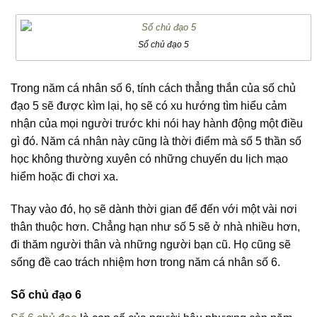
Số chủ đạo 5
Trong năm cá nhân số 6, tính cách thẳng thắn của số chủ
đạo 5 sẽ được kìm lại, họ sẽ có xu hướng tìm hiểu cảm
nhận của mọi người trước khi nói hay hành động một điều
gì đó. Năm cá nhân này cũng là thời điểm mà số 5 thần số
học không thường xuyên có những chuyến du lịch mạo
hiểm hoặc đi chơi xa.
Thay vào đó, họ sẽ dành thời gian để đến với một vài nơi
thân thuộc hơn. Chẳng hạn như số 5 sẽ ở nhà nhiều hơn,
đi thăm người thân và những người bạn cũ. Họ cũng sẽ
sống đề cao trách nhiệm hơn trong năm cá nhân số 6.
Số chủ đạo 6