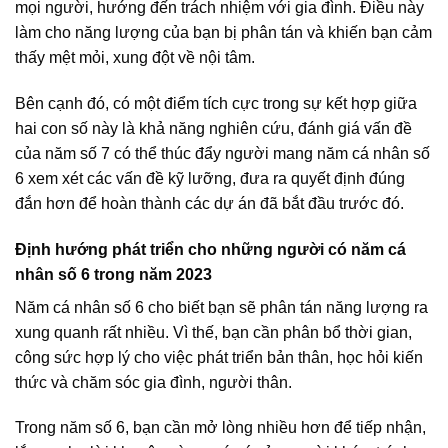
mọi người, hướng đến trách nhiệm với gia đình. Điều này
làm cho năng lượng của bạn bị phân tán và khiến bạn cảm
thấy mệt mỏi, xung đột về nội tâm.
Bên cạnh đó, có một điểm tích cực trong sự kết hợp giữa
hai con số này là khả năng nghiên cứu, đánh giá vấn đề
của năm số 7 có thể thúc đẩy người mang năm cá nhân số
6 xem xét các vấn đề kỹ lưỡng, đưa ra quyết định đúng
đắn hơn để hoàn thành các dự án đã bắt đầu trước đó.
Định hướng phát triển cho những người có năm cá
nhân số 6 trong năm 2023
Năm cá nhân số 6 cho biết bạn sẽ phân tán năng lượng ra
xung quanh rất nhiều. Vì thế, bạn cần phân bổ thời gian,
công sức hợp lý cho việc phát triển bản thân, học hỏi kiến
thức và chăm sóc gia đình, người thân.
Trong năm số 6, bạn cần mở lòng nhiều hơn để tiếp nhận,