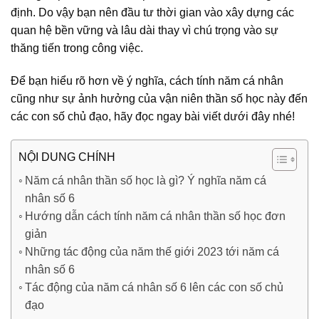
định. Do vậy bạn nên đầu tư thời gian vào xây dựng các
quan hệ bền vững và lâu dài thay vì chú trọng vào sự
thăng tiến trong công việc.
Để bạn hiểu rõ hơn về ý nghĩa, cách tính năm cá nhân
cũng như sự ảnh hưởng của vận niên thần số học này đến
các con số chủ đạo, hãy đọc ngay bài viết dưới đây nhé!
NỘI DUNG CHÍNH
Năm cá nhân thần số học là gì? Ý nghĩa năm cá
nhân số 6
Hướng dẫn cách tính năm cá nhân thần số học đơn
giản
Những tác động của năm thế giới 2023 tới năm cá
nhân số 6
Tác động của năm cá nhân số 6 lên các con số chủ
đạo