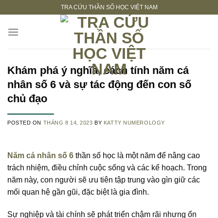
Skip
TRA CỨU THẦN SỐ HỌC VIỆT NAM
to
content
Khám phá ý nghĩa, cách tính năm cá
nhân số 6 và sự tác động đến con số
chủ đạo
POSTED ON
THÁNG 8 14, 2023
BY
KATTY NUMEROLOGY
Năm cá nhân số 6
thần số học là một năm để nâng cao
trách nhiệm, điều chỉnh cuộc sống và các kế hoạch. Trong
năm này, con người sẽ ưu tiên tập trung vào gìn giữ các
mối quan hệ gần gũi, đặc biệt là gia đình.
Sự nghiệp và tài chính sẽ phát triển chậm rãi nhưng ổn