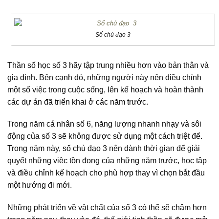
Số chủ đạo 3
Thần số học số 3 hãy tập trung nhiều hơn vào bản thân và
gia đình. Bên cạnh đó, những người này nên điều chỉnh
một số việc trong cuộc sống, lên kế hoạch và hoàn thành
các dự án đã triển khai ở các năm trước.
Trong năm cá nhân số 6, năng lượng nhanh nhạy và sôi
động của số 3 sẽ không được sử dụng một cách triệt để.
Trong năm này, số chủ đạo 3 nên dành thời gian để giải
quyết những việc tồn đọng của những năm trước, học tập
và điều chỉnh kế hoạch cho phù hợp thay vì chọn bắt đầu
một hướng đi mới.
Những phát triển về vật chất của số 3 có thể sẽ chậm hơn