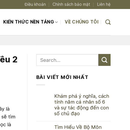
Điều khoản
Chính sách bảo mật
Liên hệ
KIẾN THỨC NỀN TẢNG
VỀ CHÚNG TÔI
Yêu 2
BÀI VIẾT MỚI NHẤT
Khám phá ý nghĩa, cách
tính năm cá nhân số 6
và sự tác động đến con
y là
số chủ đạo
 sẽ tìm
ọc là
Tìm Hiểu Về Bộ Môn