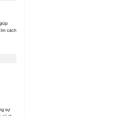
giúp
tìm cách
ng sự