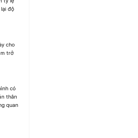
 tỷ lệ
lại độ
này cho
ảm trở
mình có
ản thân
ồng quan