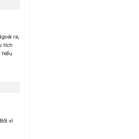
goài ra,
 tích
 hiểu
Bởi vì