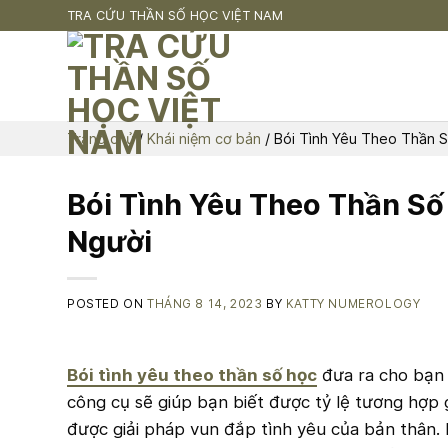
Skip
TRA CỨU THẦN SỐ HỌC VIỆT NAM
to
content
Trang chủ
/
Khái niệm cơ bản
/
Bói Tình Yêu Theo Thần S
Bói Tình Yêu Theo Thần Số
Người
POSTED ON
THÁNG 8 14, 2023
BY
KATTY NUMEROLOGY
Bói tình yêu theo thần số học
đưa ra cho bạn 
công cụ sẽ giúp bạn biết được tỷ lệ tương hợp g
được giải pháp vun đắp tình yêu của bản thân. 