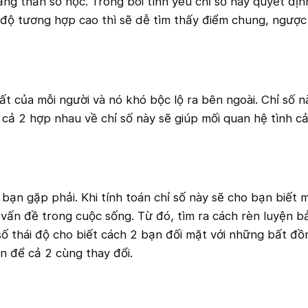
ằng thần số học. Trong bói tình yêu chỉ số này quyết định
độ tương hợp cao thì sẽ dễ tìm thấy điểm chung, ngược 
hất của mỗi người và nó khó bộc lộ ra bên ngoài. Chỉ số 
 cả 2 hợp nhau về chỉ số này sẽ giúp mối quan hệ tình c
 bạn gặp phải. Khi tính toán chỉ số này sẽ cho bạn biết 
vấn đề trong cuộc sống. Từ đó, tìm ra cách rèn luyện b
 số thái độ cho biết cách 2 bạn đối mặt với những bất đ
n để cả 2 cùng thay đổi.