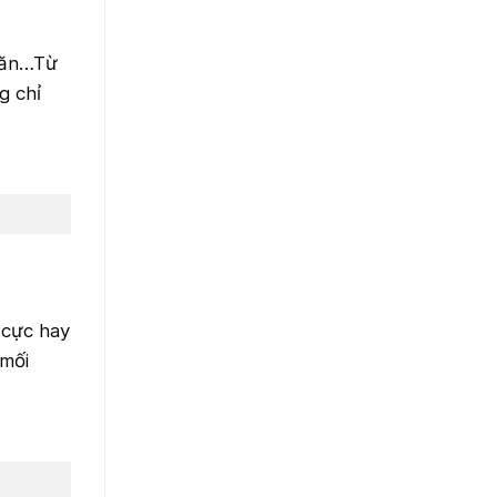
khăn…Từ
g chỉ
 cực hay
 mối