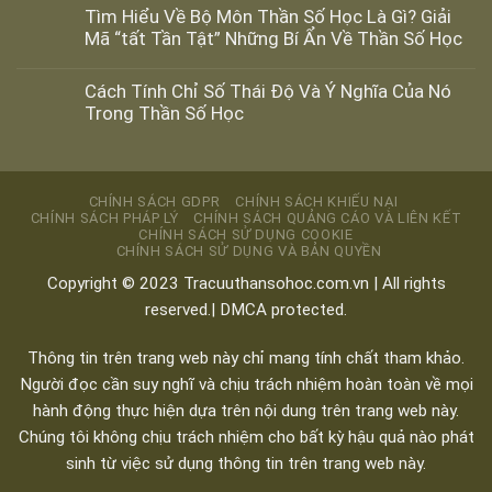
Tìm Hiểu Về Bộ Môn Thần Số Học Là Gì? Giải
Mã “tất Tần Tật” Những Bí Ẩn Về Thần Số Học
Cách Tính Chỉ Số Thái Độ Và Ý Nghĩa Của Nó
Trong Thần Số Học
CHÍNH SÁCH GDPR
CHÍNH SÁCH KHIẾU NẠI
CHÍNH SÁCH PHÁP LÝ
CHÍNH SÁCH QUẢNG CÁO VÀ LIÊN KẾT
CHÍNH SÁCH SỬ DỤNG COOKIE
CHÍNH SÁCH SỬ DỤNG VÀ BẢN QUYỀN
Copyright © 2023
Tracuuthansohoc.com.vn
| All rights
reserved.| DMCA protected.
Thông tin trên trang web này chỉ mang tính chất tham khảo.
Người đọc cần suy nghĩ và chịu trách nhiệm hoàn toàn về mọi
hành động thực hiện dựa trên nội dung trên trang web này.
Chúng tôi không chịu trách nhiệm cho bất kỳ hậu quả nào phát
sinh từ việc sử dụng thông tin trên trang web này.